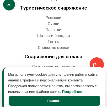
Туристическое снаряжение
Рюкзаки
Сумки
Палатки
Шатры и беседки
Тенты
Спальные мешки
Снаряжение для сплава
Спасательные жилеты
Гермоупаковки
Мы используем cookies для улучшения работы сайта,
Весла
анализа трафика и персонализации контента.
Продолжая пользоваться сайтом, вы соглашаетесь с
использованием файлов cookie.
Подробнее
© 2018-2024 Снаряга - магазин товаров для
Принять
активного отдыха на воде. Байдарки, лодки,
туристическое оборудование и многое другое