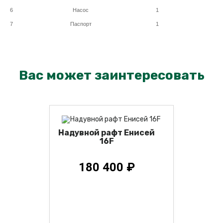
Вас может заинтересовать
#
Наименование
шт.
1
Рафт
1
2
Сиденье мягкое
2
3
Надувное дно
1
Надувной рафт Енисей
16F
4
Сумка упаковочная
1
5
Ремкомплект
1
180 400 ₽
6
Насос
1
7
Паспорт
1