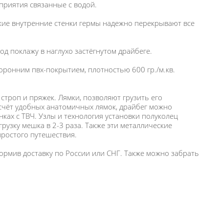
приятия связанные с водой.
дкие внутренние стенки гермы надежно перекрывают все
д поклажу в наглухо застёгнутом драйбеге.
оронним пвх-покрытием, плотностью 600 гр./м.кв.
троп и пряжек. Лямки, позволяют грузить его
 счёт удобных анатомичных лямок, драйбег можно
ках с ТВЧ. Узлы и технология установки полуколец
узку мешка в 2-3 раза. Также эти металлические
простого путешествия.
рмив доставку по России или СНГ. Также можно забрать