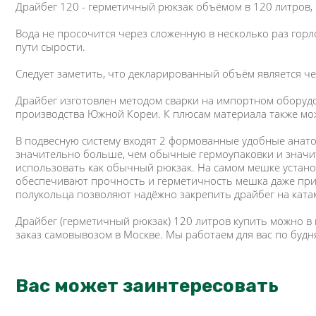
Драйбег 120 - герметичный рюкзак объёмом в 120 литров,
Вода не просочится через сложенную в несколько раз горл
пути сырости.
Следует заметить, что декларированный объём является че
Драйбег изготовлен методом сварки на импортном оборудов
производства Южной Кореи. К плюсам материала также мо
В подвесную систему входят 2 формованные удобные анато
значительно больше, чем обычные гермоупаковки и значит
использовать как обычный рюкзак. На самом мешке установ
обеспечивают прочность и герметичность мешка даже при 
полукольца позволяют надёжно закрепить драйбег на катам
Драйбег (герметичный рюкзак) 120 литров купить можно в
заказ самовывозом в Москве. Мы работаем для вас по будн
Вас может заинтересовать