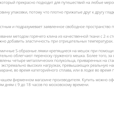
 который прекрасно подходит для путешествий на любые меро
овину упаковки, потому что плотно прижатые друг к другу гла
стным и подразумевает заявленное свободное пространство по
ании методом горячего клина из качественной ткани с 2-х ст
жно добавить эластичность при отрицательных температурах.
мичные S-образные лямки крепящиеся на мешок при помощи с
ельно облегчают переноску груженого мешка. Более того, за
лены четыре металлических полукольца, приваренных на стан
экстремально высоких нагрузках, превышающих реальную нагр
аране, во время категорийного сплава, или в лодке во время 
 нашем фирменном магазине производителя. Купить можно офо
ям дням с 9 до 18 часов по московскому времени.