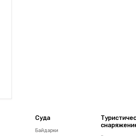
Суда
Туристиче
снаряжени
Байдарки