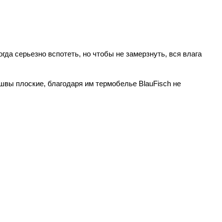
гда серьезно вспотеть, но чтобы не замерзнуть, вся влага
швы плоские, благодаря им термобелье BlauFisсh не