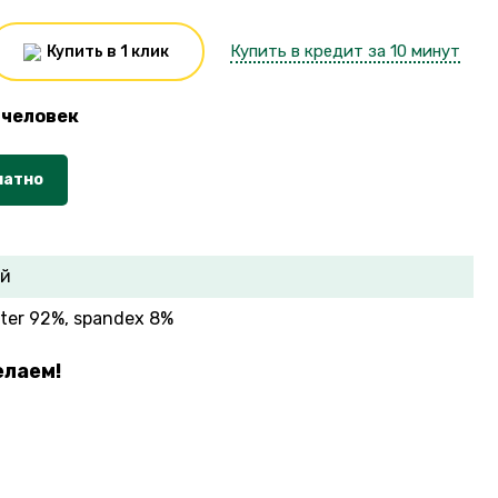
Купить в кредит за 10 минут
Купить в 1 клик
человек
латно
ый
ster 92%, spandex 8%
елаем!