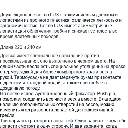
Двухсекционное весло LUX с алюминиевым древком и
лопастями из прочного пластика, отличается
лёгкостью и
эргономичностью.
Весло LUX имеет
асимметричные
лопасти для
облегчения гребли и снижает усталость во
время длительных походов.
Длина 220 и 240 см.
Древко имеет специальное напыление против
проскальзывания, оно выполнено в черном цвете.
На
одной части весла есть специальное утолщение на древке
с термоусадкой для
более комфортного хвата весла
рукой
.
Термоусадка не дает мёрзнуть рукам при контакте
с
древком и холодной водой, а также
при гребле в
дождливую погоду.
На весле используется
кнопочный
фиксатор
Push pin,
позволяет соединить все части весла вместе.
Благодаря
наличию дополнительных отверстий на весле, можно
изменить угол разворота лопастей для эффективной
гребли.
Три варианта разворота лопастей.
Один вариант, когда обе
лопасти смотрят в одну сторону. И два варианта, когда