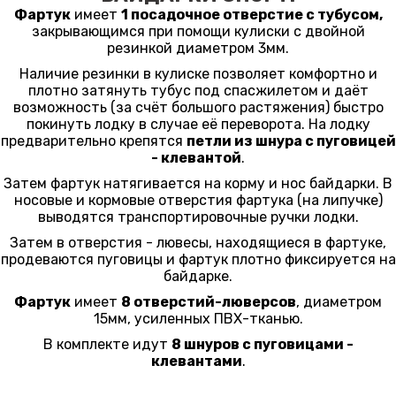
Фартук
имеет
1 посадочное отверстие с тубусом,
закрывающимся при помощи кулиски с двойной
резинкой диаметром 3мм.
Наличие резинки в кулиске позволяет комфортно и
плотно затянуть тубус под спасжилетом и даёт
возможность (за счёт большого растяжения) быстро
покинуть лодку в случае её переворота. На лодку
предварительно крепятся
петли из шнура с пуговицей
- клевантой
.
Затем фартук натягивается на корму и нос байдарки. В
носовые и кормовые отверстия фартука (на липучке)
выводятся транспортировочные ручки лодки.
Затем в отверстия - лювесы, находящиеся в фартуке,
продеваются пуговицы и фартук плотно фиксируется на
байдарке.
Фартук
имеет
8 отверстий-люверсов
, диаметром
15мм, усиленных ПВХ-тканью.
В комплекте идут
8 шнуров с пуговицами -
клевантами
.