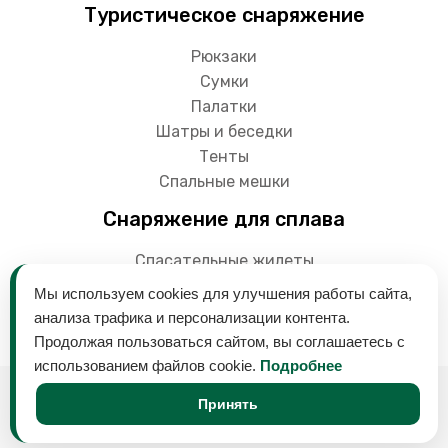
Туристическое снаряжение
Рюкзаки
Сумки
Палатки
Шатры и беседки
Тенты
Спальные мешки
Снаряжение для сплава
Спасательные жилеты
Гермоупаковки
Мы используем cookies для улучшения работы сайта,
Весла
анализа трафика и персонализации контента.
Продолжая пользоваться сайтом, вы соглашаетесь с
использованием файлов cookie.
Подробнее
© 2018-2024 Снаряга - магазин товаров для
Принять
активного отдыха на воде. Байдарки, лодки,
туристическое оборудование и многое другое