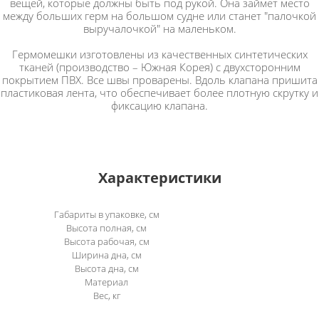
вещей, которые должны быть под рукой. Она займет место
между больших герм на большом судне или станет "палочкой
выручалочкой" на маленьком.
Гермомешки изготовлены из качественных синтетических
тканей (производство – Южная Корея) с двухсторонним
покрытием ПВХ. Все швы проварены. Вдоль клапана пришита
пластиковая лента, что обеспечивает более плотную скрутку и
фиксацию клапана.
Характеристики
Габариты в упаковке, см
Высота полная, см
Высота рабочая, см
Ширина дна, см
Высота дна, см
Материал
Вес, кг