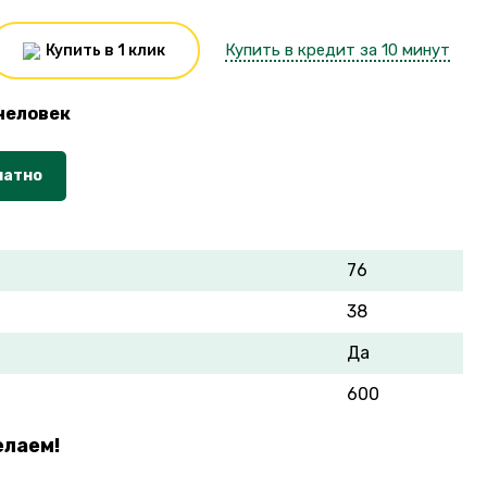
Купить в кредит за 10 минут
Купить в 1 клик
человек
латно
76
38
Да
600
елаем!