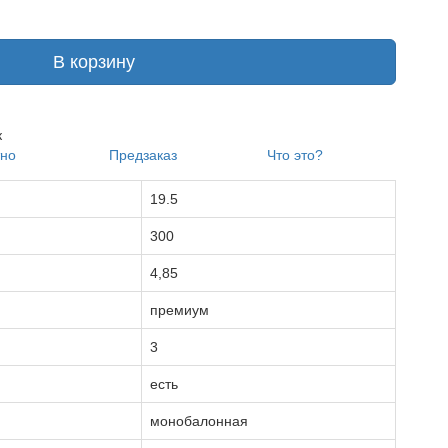
В корзину
к
тно
Предзаказ
Что это?
19.5
300
4,85
премиум
3
есть
монобалонная