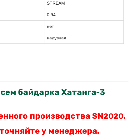
STREAM
0,94
нет
надувная
всем байдарка Хатанга-3
енного производства SN
.
2020
точняйте у менеджера.