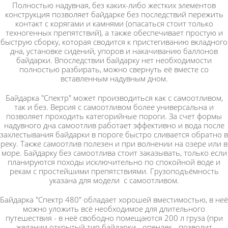
Полностью надувная, без каких-либо жестких элементов
конструкция позволяет байдарке без последствий пережить
контакт с корягами и камнями (опасаться стоит только
техногенных препятствий), а также обеспечивает простую и
быструю сборку, которая сводится к пристегиванию вкладного
дна, установке сидений, упоров и накачиванию баллонов
байдарки. Впоследствии байдарку нет необходимости
полностью разбирать, можно свернуть её вместе со
вставленным надувным дном.
Байдарка "Спектр" может производиться как с самоотливом,
так и без. Версия с самоотливом более универсальна и
позволяет проходить категорийные пороги. За счет формы
надувного дна самоотлив работает эффективно и вода после
захлестывания байдарки в пороге быстро сливается обратно в
реку. Также самоотлив полезен и при волнении на озере или в
море. Байдарку без самоотлива стоит заказывать, только если
планируются походы исключительно по спокойной воде и
рекам с простейшими препятствиями. Грузоподъёмность
указана для модели с самоотливом.
Байдарка "Спектр 480" обладает хорошей вместимостью, в неё
можно уложить всё необходимое для длительного
путешествия - в неё свободно помещаются 200 л груза (при
желании открытый тип байдарки - опендек - позволит