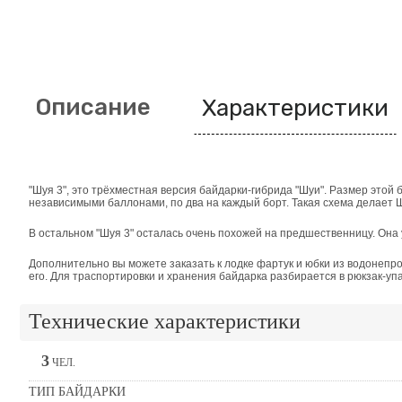
Описание
Характеристики
"Шуя 3", это трёхместная версия байдарки-гибрида "Шуи". Размер это
независимыми баллонами, по два на каждый борт. Такая схема делает 
В остальном "Шуя 3" осталась очень похожей на предшественницу. Она 
Дополнительно вы можете заказать к лодке фартук и юбки из водонепро
его. Для траспортировки и хранения байдарка разбирается в рюкзак-упа
Технические характеристики
3
ЧЕЛ.
ТИП БАЙДАРКИ