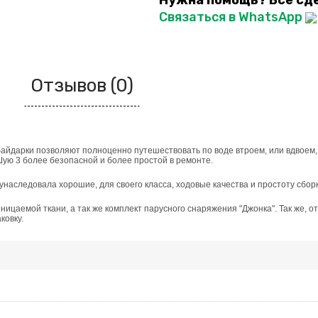
Нужна помощь? Все сд
Связаться в WhatsApp
Отзывов (0)
й байдарки позволяют полноценно путешествовать по воде втроем, или вдвоем
Шую 3 более безопасной и более простой в ремонте.
унаследовала хорошие, для своего класса, ходовые качества и простоту сборк
ницаемой ткани, а так же комплект парусного снаряжения "Джонка". Так же, о
ковку.