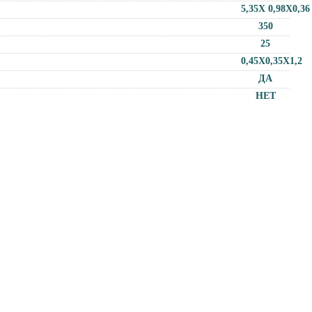
5,35Х 0,98Х0,36
350
25
0,45Х0,35Х1,2
ДА
НЕТ